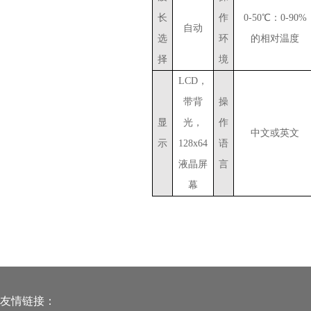
长
作
0-50℃：0-90%
自动
选
环
的相对温度
择
境
LCD，
带背
操
显
光，
作
中文或英文
示
128x64
语
液晶屏
言
幕
友情链接：