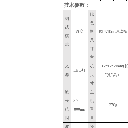
技术参数：
比
测
色
试
浓度
瓶
圆形10ml玻璃瓶
模
尺
式
寸
主
光
机
195*85*64mm(
LED灯
源
尺
*宽*高）
寸
波
主
长
340nm-
机
270g
范
800nm
重
围
量
波
操