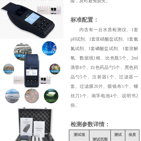
险，及时避免损失。
标准配置：
内含有一台水质检测仪、1套
pH试剂、1套亚硝酸盐试剂、1套氨
氮试剂、1套磷酸盐试剂、1套溶解
氧、数据线1根、比色瓶5个、2ml
滴管4个、白色药品勺5个、黑色药
品勺5个、注射器1个、过滤器一
套、过滤膜20片、眼镜布1个、螺
丝刀1个、南孚电池4个、说明书2
份。
检测参数详情：
测试项
测试
保质
测试范围