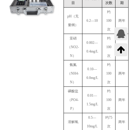
目
次数
期
约
pH（无
6.2—10
100
两年
量纲）
次
亚硝
约
0.002—
（NO2-
100
两年
0.4mg/L
N）
次
氨氮
约
0.10—
（NH4-
100
两年
6.0mg/L
N）
次
磷酸盐
约
0.01—
（PO4-
100
两年
1.5mg/L
P）
次
0.5—
约75
溶解氧
两年
10mg/L
次